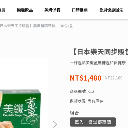
推薦
機能飲品
美妍保養
口碑推薦
會員優惠辦法
日本樂天同步販售】美纖薑精華飲 │30包/盒
【日本樂天同步販售
一杯溫熱美纖薑無糖溫和保健康
NT$1,480
NT$2,100
商品編號:
k12
供貨狀況:
尚有庫存
組合
單入│嘗試優惠價